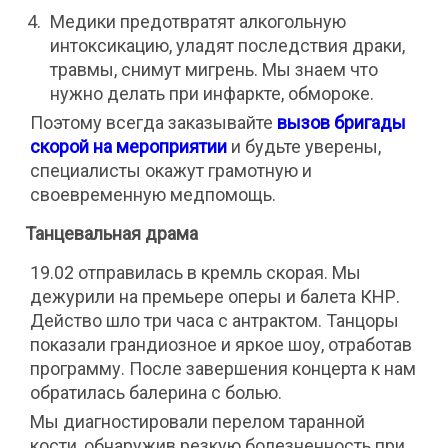
Медики предотвратят алкогольную
интоксикацию, уладят последствия драки,
травмы, снимут мигрень. Мы знаем что
нужно делать при инфаркте, обмороке.
Поэтому всегда заказывайте
вызов бригады
скорой на мероприятии
и будьте уверены,
специалисты окажут грамотную и
своевременную медпомощь.
Танцевальная драма
19.02 отправилась в кремль скорая
.
Мы
дежурили на премьере оперы и балета КНР.
Действо шло три часа с антрактом. Танцоры
показали грандиозное и яркое шоу, отработав
программу. После завершения концерта к нам
обратилась балерина с болью.
Мы диагностировали
перелом таранной
кости, обнаружив резкую болезненность при