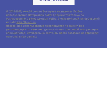
© 2013-2025,
www.03.com.ru
Все права защищены. Любое
использование материалов сайта допускается только по
согласованию с руководством сайта, с обязательной гиперссылкой
на сайт
www.03.com.ru.
Незаконное использование преследуется по закону. Все
рекомендации по лечению даются только при очной консультации
специалистов. Оставаясь на сайте, вы даёте согласие на
обработку
персональных данных.