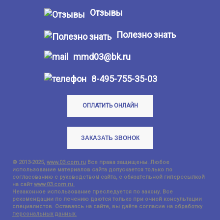
Отзывы
Полезно знать
mmd03@bk.ru
8-495-755-35-03
ОПЛАТИТЬ ОНЛАЙН
ЗАКАЗАТЬ ЗВОНОК
© 2013-2025,
www.03.com.ru
Все права защищены. Любое
использование материалов сайта допускается только по
согласованию с руководством сайта, с обязательной гиперссылкой
на сайт
www.03.com.ru.
Незаконное использование преследуется по закону. Все
рекомендации по лечению даются только при очной консультации
специалистов. Оставаясь на сайте, вы даёте согласие на
обработку
персональных данных.