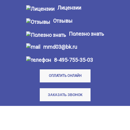
Лицензии
Отзывы
Полезно знать
mmd03@bk.ru
8-495-755-35-03
ОПЛАТИТЬ ОНЛАЙН
ЗАКАЗАТЬ ЗВОНОК
© 2013-2025,
www.03.com.ru
Все права защищены. Любое
использование материалов сайта допускается только по
согласованию с руководством сайта, с обязательной гиперссылкой
на сайт
www.03.com.ru.
Незаконное использование преследуется по закону. Все